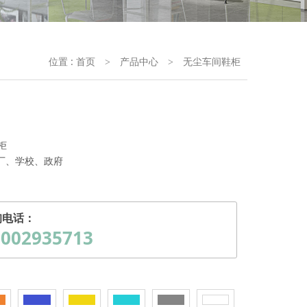
位置 :
首页
产品中心
无尘车间鞋柜
>
>
柜
厂、学校、政府
询电话：
8002935713