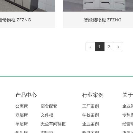
能储物柜 ZFZNG
智能储物柜 ZFZNG
«
1
2
»
产品中心
行业案例
关于
公寓床
宿舍配套
工厂案例
企业
双层床
文件柜
学校案例
专利
单层床
无尘车间鞋柜
企业案例
经营
学生床
密码柜
政府案例
服务