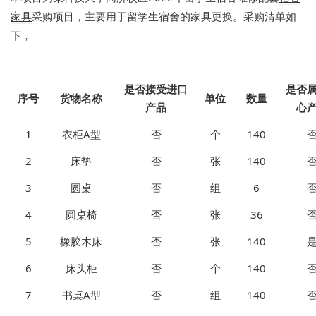
家具
采购项目，主要用于留学生宿舍的家具更换。采购清单如
下，
是否接受进口
是否
序号
货物名称
单位
数量
产品
心
1
衣柜A型
否
个
140
2
床垫
否
张
140
3
圆桌
否
组
6
4
圆桌椅
否
张
36
5
橡胶木床
否
张
140
6
床头柜
否
个
140
7
书桌A型
否
组
140