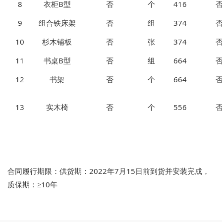
8
衣柜B型
否
个
416
9
组合铁床架
否
组
374
10
杉木铺板
否
张
374
11
书桌B型
否
组
664
12
书架
否
个
664
13
实木椅
否
个
556
合同履行期限：供货期：2022年7月15日前到货并安装完成，
质保期：≥10年